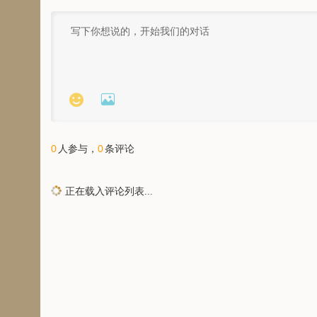


0
0
人参与，
条评论
正在载入评论列表...