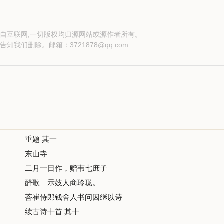
自互联网,一切版权均归源网站或源作者所有。
告知我们删除。邮箱：
3721878@qq.com
重题 其一
东山寺
二月一日作，赠韦七庶子
醉歌 示妓人商玲珑。
荅崔侍郎钱舍人书问因继以诗
续古诗十首 其十