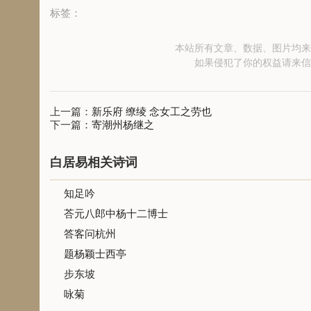
标签：
本站所有文章、数据、图片均来
如果侵犯了你的权益请来信
上一篇：
新乐府 缭绫 念女工之劳也
下一篇：
寄潮州杨继之
白居易相关诗词
知足吟
荅元八郎中杨十二博士
答客问杭州
题杨颖士西亭
步东坡
咏菊