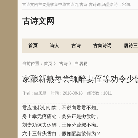
古诗文网主要是收集中华古诗词,古诗,古诗词,涵盖唐诗，宋词。
古诗文网
首页
诗人
古诗
古集诗词
唐诗三
当前位置：
首页
》
古诗
》
白居易
家酿新熟每尝辄醉妻侄等劝令少
作者：白居易
时间：2018-08-18
阅读数：
1011
君应怪我朝朝饮，不说向君君不知。
身上幸无疼痛处，瓮头正是撇尝时。
刘妻劝谏夫休醉，王侄分疏叔不痴。
六十三翁头雪白，假如醒黠欲何为？