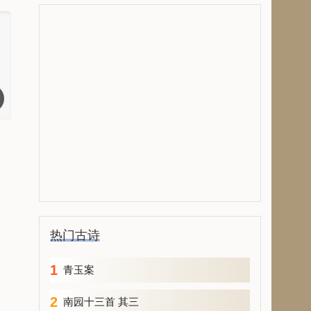
热门古诗
1
青玉案
2
南园十三首 其三