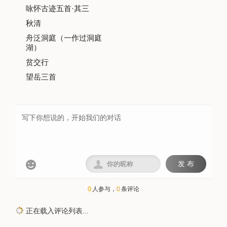
咏怀古迹五首·其三
秋清
舟泛洞庭（一作过洞庭
湖）
贫交行
望岳三首


发 布
0
人参与，
0
条评论
正在载入评论列表...