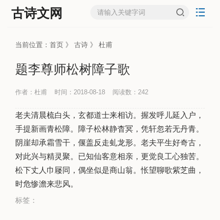
古诗文网
当前位置：
首页
》
古诗
》
杜甫
题李尊师松树障子歌
作者：杜甫
时间：2018-08-18
阅读数：
242
老夫清晨梳白头，玄都道士来相访。握发呼儿延入户，
手提新画青松障。障子松林静杳冥，凭轩忽若无丹青。
阴崖却承霜雪干，偃盖反走虬龙形。老夫平生好奇古，
对此兴与精灵聚。已知仙客意相亲，更觉良工心独苦。
松下丈人巾屦同，偶坐似是商山翁。怅望聊歌紫芝曲，
时危惨澹来悲风。
标签：