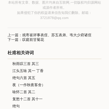
本站所有文章、数据、图片均来自互联网,一切版权均归源网站
或源作者所有。
如果侵犯了你的权益请来信告知我们删除。邮箱：
3721878@qq.com
上一篇：
戏寄崔评事表侄、苏五表弟、韦大少府诸侄
下一篇：
叹庭前甘菊花
杜甫相关诗词
秋雨叹三首 其三
江头五咏 其一 丁香
绝句六首 其五
夜（一作秋夜客舍）
咏怀二首 其二
复愁十二首 其十一
绝句