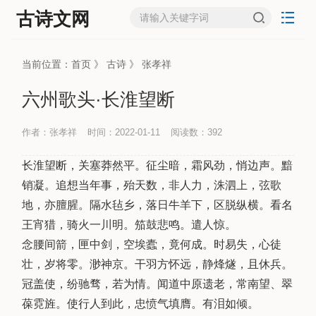
古诗文网
当前位置：
首页
》
古诗
》
张孝祥
六州歌头·长淮望断
作者：张孝祥
时间：2022-01-11
阅读数：
392
长淮望断，关塞莽然平。征尘暗，霜风劲，悄边声。黯
销凝。追想当年事，殆天数，非人力，洙泗上，弦歌
地，亦膻腥。隔水毡乡，落日牛羊下，区脱纵横。看名
王宵猎，骑火一川明。笳鼓悲鸣。遣人惊。
念腰间箭，匣中剑，空埃蠹，竟何成。时易失，心徒
壮，岁将零。渺神京。干羽方怀远，静烽燧，且休兵。
冠盖使，纷驰骛，若为情。闻道中原遗老，常南望、翠
葆霓旌。使行人到此，忠愤气填膺。有泪如倾。