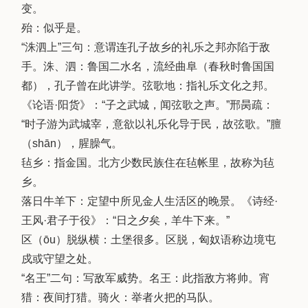
变。
殆：似乎是。
“洙泗上”三句：意谓连孔子故乡的礼乐之邦亦陷于敌
手。洙、泗：鲁国二水名，流经曲阜（春秋时鲁国国
都），孔子曾在此讲学。弦歌地：指礼乐文化之邦。
《论语·阳货》：“子之武城，闻弦歌之声。”邢昺疏：
“时子游为武城宰，意欲以礼乐化导于民，故弦歌。”膻
（shān），腥臊气。
毡乡：指金国。北方少数民族住在毡帐里，故称为毡
乡。
落日牛羊下：定望中所见金人生活区的晚景。《诗经·
王风·君子于役》：“日之夕矣，羊牛下来。”
区（ōu）脱纵横：土堡很多。区脱，匈奴语称边境屯
戍或守望之处。
“名王”二句：写敌军威势。名王：此指敌方将帅。宵
猎：夜间打猎。骑火：举者火把的马队。