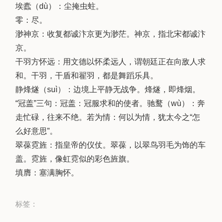
埃蠹（dù）：尘掩虫蛀。
零：尽。
渺神京：收复都诚汴京更为渺茫。神京，指北宋都诚汴
京。
干羽方怀远：用文德以怀柔远人，谓朝廷正在向敌人求
和。干羽，干盾和翟羽，都是舞蹈乐具。
静烽燧（suì）：边境上平静无战争。烽燧，即烽烟。
“冠盖”三句：冠盖：冠服求和的使者。驰鹜（wù）：奔
走忙碌，往来不绝。若为情：何以为情，犹太今之“怎
么好意思”。
翠葆霓旌：指皇帝的仪仗。翠葆，以翠鸟羽毛为饰的车
盖。霓旌，像虹霓似的彩色旌旗。
填膺：塞满胸怀。
标签：