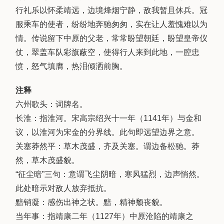
行礼乐以怀柔靖远，边境烽烟宁静，敌我暂且休兵。冠
服乘车的使者，纷纷地奔驰匆匆，实在让人羞愧难以为
情。传说留下中原的父老，常常盼望朝廷，盼望皇帝仪
仗，翠盖车队彩旗蔽空，使得行人来到此地，一腔忠
愤，怒气填膺，热泪倾洒前胸。
注释
六州歌头：词牌名。
长淮：指淮河。宋高宗绍兴十一年（1141年）与金和
议，以淮河为宋金的分界线。此句即远望边界之意。
关塞莽然平：草木茂盛，齐及关塞。谓边备松驰。莽
然，草木茂盛貌。
“征尘暗”三句：意谓飞尘阴暗，寒风猛烈，边声悄然。
此处暗示对敌人放弃抵抗。
黯销凝：感伤出神之状。黯，精神颓丧貌。
当年事：指靖康二年（1127年）中原沧陷的靖康之