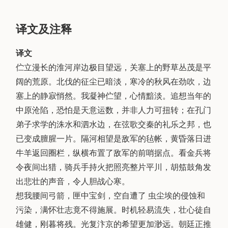
译文及注释
译文
伫立漫长的淮河岸边极目望远，关塞上的野草丛茂是平
阔的荒原。北伐的征尘已暗淡，寒冷的秋风在劲吹，边
塞上的静寂悄然。我凝神伫望，心情黯淡。追想当年的
中原沧陷，恐怕是天意运数，并非人力可扭转；在孔门
弟子求学的洙水和泗水边，在弦歌交秦的礼乐之邦，也
已变成膻腥一片。隔河相望是敌军的毡帐，黄昏落日进
牛羊返回圈栏，纵横布置了敌军的前哨据点。看金兵将
令夜间出猎，骑兵手持火把照亮整片平川，胡笳鼓角发
出悲壮的声音，令人胆战心寒。
想我腰间弓箭，匣中宝剑，空自遭了 虫尘埃的侵蚀和
污染，满怀壮志竟不得施展。时机轻易流失，壮心徒自
雄健，刚暮将残。光复汴京的希望更加渺远。朝廷正推