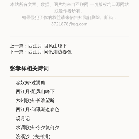
本站所有文章、数据、图片均来自互联网,一切版权均归源网站
或源作者所有。
如果侵犯了你的权益请来信告知我们删除。邮箱：
3721878@qq.com
上一篇：
西江月·阻风山峰下
下一篇：
西江月·问讯湖边春色
张孝祥相关诗词
念奴娇·过洞庭
西江月·阻风山峰下
六州歌头·长淮望断
西江月·问讯湖边春色
观月记
水调歌头·今夕复何夕
浣溪沙（去荆州）