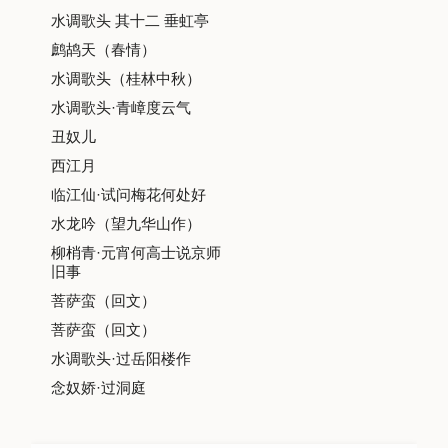
水调歌头 其十二 垂虹亭
鹧鸪天（春情）
水调歌头（桂林中秋）
水调歌头·青嶂度云气
丑奴儿
西江月
临江仙·试问梅花何处好
水龙吟（望九华山作）
柳梢青·元宵何高士说京师
旧事
菩萨蛮（回文）
菩萨蛮（回文）
水调歌头·过岳阳楼作
念奴娇·过洞庭