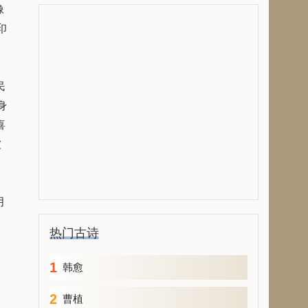
像
印
民
身
喜
被
月
热门古诗
1
韩愈
2
曹植