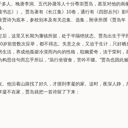
”弟子多人。晚唐李洞、五代孙晟等人十分尊崇贾岛，甚至对他的画
读书志》）。贾岛著有《长江集》10卷，通行有《四部丛刊》影
收贾诗为底本，参校别本及有关总集、选集，附录所撰《贾岛年
备。
后，这里又长期为藩镇所据，处于半隔绝状态。贾岛出生于平
30岁前曾数次应举，都不得志。失意之余，又迫于生计，只好栖
房生活，养成他孤僻冷漠而内向的性格，耽幽爱奇，淡于荣利，
构思佳句而忘乎所以，“虽行坐寝食，苦吟不辍。”贾岛也因此
。他沿着山路找了好久，才摸到李凝的家。这时，夜深人静，
李凝不在家，贾岛就把一首诗留了下来：