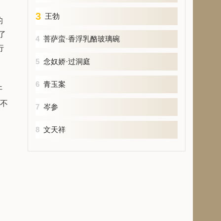
3
王勃
的
了
4
菩萨蛮·香浮乳酪玻璃碗
行
5
念奴娇·过洞庭
6
青玉案
开
岂不
7
岑参
8
文天祥