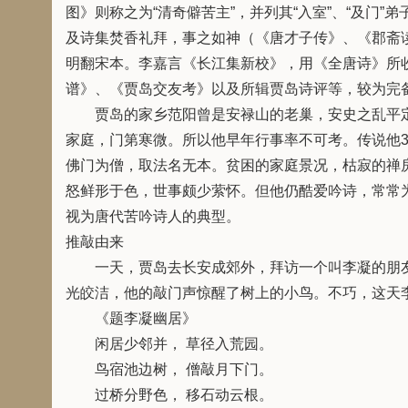
图》则称之为“清奇僻苦主”，并列其“入室”、“及门
及诗集焚香礼拜，事之如神（《唐才子传》、《郡斋
明翻宋本。李嘉言《长江集新校》，用《全唐诗》所
谱》、《贾岛交友考》以及所辑贾岛诗评等，较为完
贾岛的家乡范阳曾是安禄山的老巢，安史之乱平定
家庭，门第寒微。所以他早年行事率不可考。传说他
佛门为僧，取法名无本。贫困的家庭景况，枯寂的禅
怒鲜形于色，世事颇少萦怀。但他仍酷爱吟诗，常常为
视为唐代苦吟诗人的典型。
推敲由来
一天，贾岛去长安成郊外，拜访一个叫李凝的朋友
光皎洁，他的敲门声惊醒了树上的小鸟。不巧，这天
《题李凝幽居》
闲居少邻并， 草径入荒园。
鸟宿池边树， 僧敲月下门。
过桥分野色， 移石动云根。