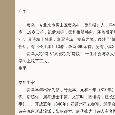
介绍
贾岛，今北京市房山区贾岛村（贾岛峪）人，早年
庵。19岁云游，识孟郊等，因和推敲韩愈。还俗后屡
江”。其诗精于雕琢，喜写荒凉、枯寂之境，多凄苦情
任所。有《长江集》10卷，录诗390余首。另有小集
贾岛人称“诗囚”又被称为“诗奴”，一生不喜与常人
字句上狠下工夫。
生平
早年出家
贾岛早年出家为僧，号无本。元和五年（810年）
识。后还俗，屡举进士不第。文宗时，因诽谤，贬长江
事》）。开成五年（840年）迁普州司仓参军。武宗会
诗在晚唐形成流派，影响颇大。唐代张为《诗人主客图