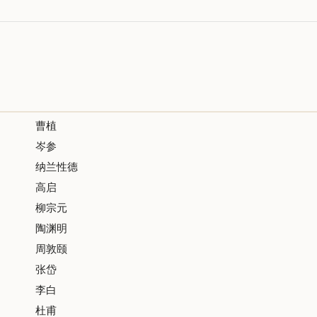
曹植
岑参
纳兰性德
高启
柳宗元
陶渊明
周敦颐
张岱
李白
杜甫