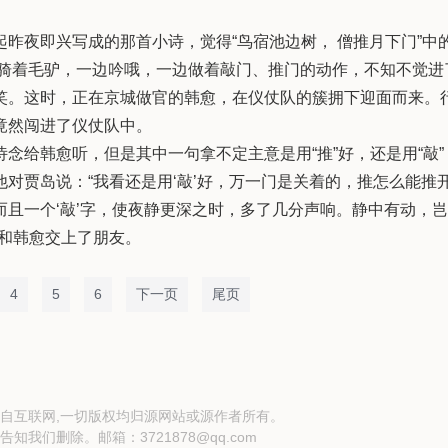
夜即兴写成的那首小诗，觉得“鸟宿池边树， 僧推月下门”中
贾岛骑着毛驴，一边吟哦，一边做着敲门、推门的动作，不知不觉进
笑。这时，正在京城做官的韩愈，在仪仗队的簇拥下迎面而来。
竟然闯进了仪仗队中。
给韩愈听，但是其中一句拿不定主意是用“推”好，还是用“敲”
对贾岛说：“我看还是用‘敲’好，万一门是关着的，推怎么能推
且一个‘敲’字，使夜静更深之时，多了几分声响。静中有动，
和韩愈交上了朋友。
4
5
6
下一页
尾页
自互联网,一切版权均归源网站或源作者所有。
告知我们删除。邮箱：
3721878@qq.com