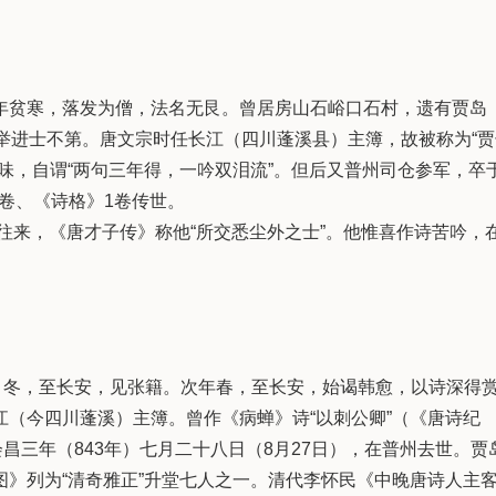
贫寒，落发为僧，法名无艮。曾居房山石峪口石村，遗有贾岛
举进士不第。唐文宗时任长江（四川蓬溪县）主簿，故被称为“贾
味，自谓“两句三年得，一吟双泪流”。但后又普州司仓参军，卒
3卷、《诗格》1卷传世。
往来，《唐才子传》称他“所交悉尘外之士”。他惟喜作诗苦吟，
冬，至长安，见张籍。次年春，至长安，始谒韩愈，以诗深得
（今四川蓬溪）主簿。曾作《病蝉》诗“以刺公卿”（《唐诗纪
昌三年（843年）七月二十八日（8月27日），在普州去世。贾
》列为“清奇雅正”升堂七人之一。清代李怀民《中晚唐诗人主