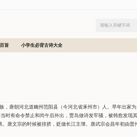
百首
小学生必背古诗大全
。汉族，唐朝河北道幽州范阳县（今河北省涿州市）人。早年出家为
因当时有命令禁止和尚午后外出，贾岛做诗发牢骚，被韩愈发现
第。唐文宗的时候被排挤，贬做长江主簿。唐武宗会昌年初由普