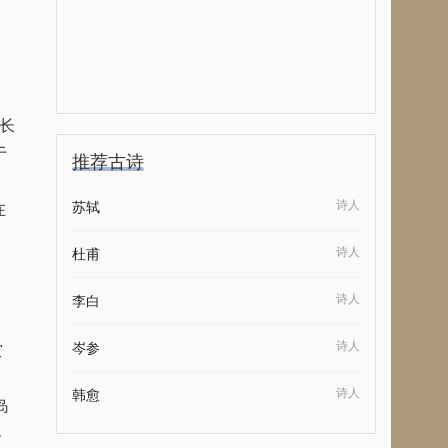
长
于
推荐古诗
诗人
苏轼
在
诗人
杜甫
诗人
李白
诗人
岑参
赏
诗人
韩愈
岛
客