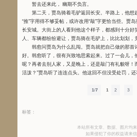
暂去还来此， 幽期不负言。
第二天，贾岛骑着毛驴返回长安。半路上，他想起昨
“推”字用得不够妥帖，或许改用“敲”字更恰当些。
长安城。大街上的人看到他这个样子，都感到十分好
人、车辆都纷纷避让，贾岛骑在毛驴上，比比划划，
韩愈问贾岛为什么乱闯。贾岛就把自己做的那首诗念
好。韩愈听了，很有兴致地思索起来。过了一会儿，他
呢？再者去别人家，又是晚上，还是敲门有礼貌呀！而
活泼？”贾岛听了连连点头。他这回不但没受处罚，还
1
/
7
1
2
3
标签：
本站所有文章、数据、图片均来
如果侵犯了你的权益请来信