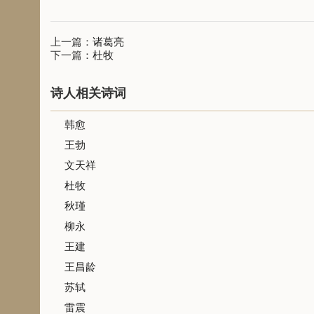
上一篇：
诸葛亮
下一篇：
杜牧
诗人相关诗词
韩愈
王勃
文天祥
杜牧
秋瑾
柳永
王建
王昌龄
苏轼
雷震