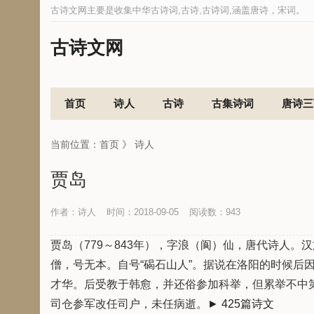
古诗文网主要是收集中华古诗词,古诗,古诗词,涵盖唐诗，宋词。
古诗文网
首页
诗人
古诗
古集诗词
唐诗三
当前位置：
首页
》
诗人
贾岛
作者：诗人
时间：2018-09-05
阅读数：
943
贾岛（779～843年），字浪（阆）仙，唐代诗人
僧，号无本。自号“碣石山人”。据说在洛阳的时候后
才华。后受教于韩愈，并还俗参加科举，但累举不中
司仓参军改任司户，未任病逝。
► 425篇诗文