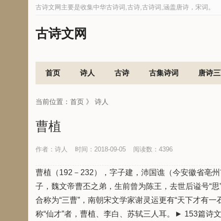
古诗文网主要是收集中华古诗词,古诗,古诗词,涵盖唐诗，宋词。
古诗文网
首页
诗人
古诗
古集诗词
唐诗三
当前位置：
首页
》
诗人
曹植
作者：诗人
时间：2018-09-05
阅读数：
4396
曹植（192－232），字子建，沛国谯（今安徽省
子，魏文帝曹丕之弟，生前曾为陈王，去世后谥号“思
合称为“三曹”，南朝宋文学家谢灵运更有“天下才有
称“仙才”者，曹植、李白、苏轼三人耳。► 153篇诗