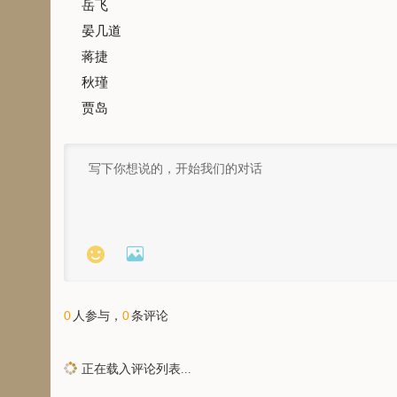
岳飞
晏几道
蒋捷
秋瑾
贾岛


0
0
人参与，
条评论
正在载入评论列表...