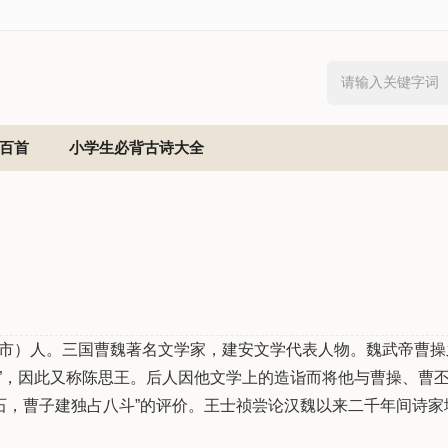
百首
小学生必背古诗大全
亳州市）人。三国曹魏著名文学家，建安文学代表人物。魏武帝曹操
”，因此又称陈思王。后人因他文学上的造诣而将他与曹操、曹
一石，曹子建独占八斗”的评价。王士祯尝论汉魏以来二千年间诗家
文