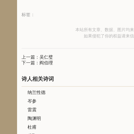
标签：
本站所有文章、数据、图片均来
如果侵犯了你的权益请来信
上一篇：
吴仁璧
下一篇：
阎伯理
诗人相关诗词
纳兰性德
岑参
雷震
陶渊明
杜甫