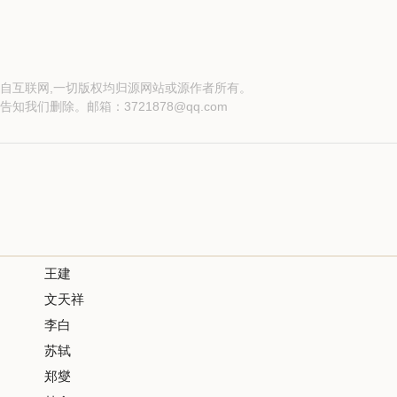
自互联网,一切版权均归源网站或源作者所有。
告知我们删除。邮箱：
3721878@qq.com
王建
文天祥
李白
苏轼
郑燮