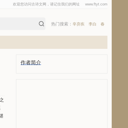
欢迎您访问古诗文网，请记住我们的网址
www.ftyt.com
热门搜索：
辛弃疾
李白
春
作者简介
之
丕
堪