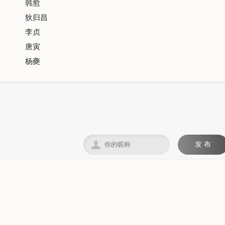
韩愈
狄归昌
李贞
唐寅
杨夔

发 布