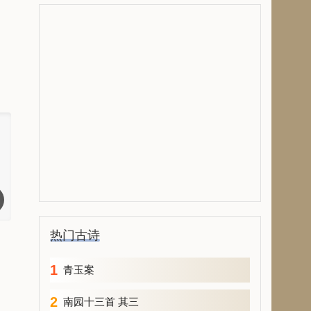
热门古诗
1
青玉案
2
南园十三首 其三