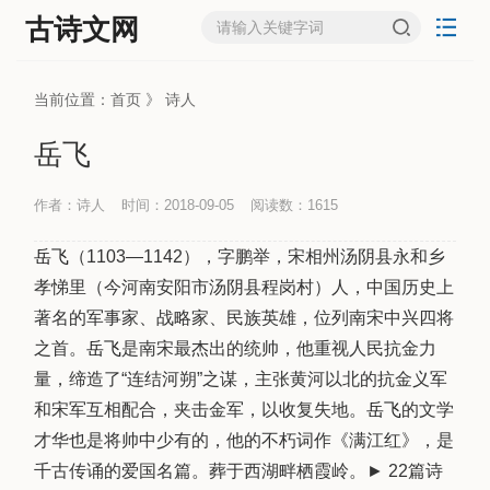
古诗文网
当前位置：
首页
》
诗人
岳飞
作者：诗人
时间：2018-09-05
阅读数：
1615
岳飞
（1103—1142），字鹏举，宋相州汤阴县永和乡
孝悌里（今河南安阳市汤阴县程岗村）人，中国历史上
著名的军事家、战略家、民族英雄，位列南宋中兴四将
之首。
岳飞
是南宋最杰出的统帅，他重视人民抗金力
量，缔造了“连结河朔”之谋，主张黄河以北的抗金义军
和宋军互相配合，夹击金军，以收复失地。
岳飞
的文学
才华也是将帅中少有的，他的不朽词作《满江红》，是
千古传诵的爱国名篇。葬于西湖畔栖霞岭。► 22篇诗