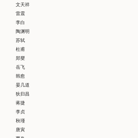
文天祥
雷震
李白
陶渊明
苏轼
杜甫
郑燮
岳飞
韩愈
晏几道
狄归昌
蒋捷
李贞
秋瑾
唐寅